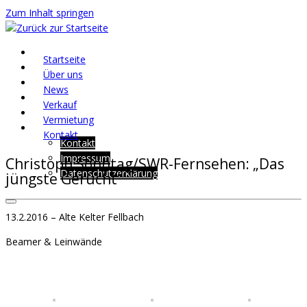
Zum Inhalt springen
Startseite
Über uns
News
Verkauf
Vermietung
Kontakt
Kontakt
Impressum
Christoph Sonntag/SWR-Fernsehen: „Das
Datenschutzerklärung
jüngste Gerücht“
13.2.2016 – Alte Kelter Fellbach
Beamer & Leinwände