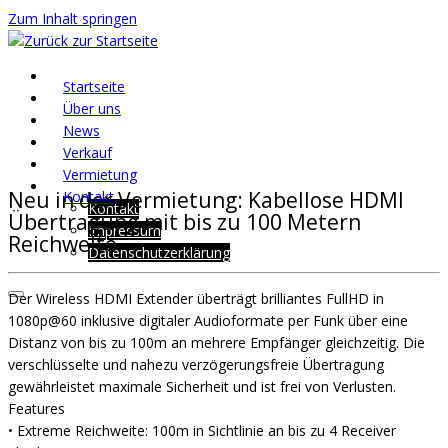
Zum Inhalt springen
Startseite
Über uns
News
Verkauf
Vermietung
Neu in der Vermietung: Kabellose HDMI
Kontakt
Kontakt
Übertragung mit bis zu 100 Metern
Impressum
Reichweite
Datenschutzerklärung
Der Wireless HDMI Extender überträgt brilliantes FullHD in
1080p@60 inklusive digitaler Audioformate per Funk über eine
Distanz von bis zu 100m an mehrere Empfänger gleichzeitig. Die
verschlüsselte und nahezu verzögerungsfreie Übertragung
gewährleistet maximale Sicherheit und ist frei von Verlusten.
Features
• Extreme Reichweite: 100m in Sichtlinie an bis zu 4 Receiver